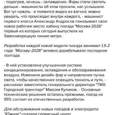
- подогрев, хочешь - охлаждение. Фары стали светить
дальше - машинисты об этом просили, нас услышали.
Вот тут нажать - и появится видео из вагона: можно
увидеть, что происходит внутри каждого, - машинист
первого класса Александр Андросов показывает свое
новое рабочее место: кабину поезда "Москва-2026"
первый из которых сегодня выпустили на
Замоскворецкую линию метро.
Разработка каждой новой модели поезда занимает 1,5-2
года. "Москву-2026" активно дорабатывали последние
полгода.
- В ней установлена улучшенная система
кондиционирования, охлаждения и обеззараживания
воздуха. Изменили дизайн фар и направление пучка
света, чтобы качественнее освещать тоннель и пути, -
рассказал заместитель генерального директора "ТМХ-
Городской транспорт" Максим Куликов. - Основные
технические решения остались прежними, поезд на
95% состоит из отечественных разработок.
Для обслуживания новых поездов в электродепо
"Южное" создали сервисный центр.