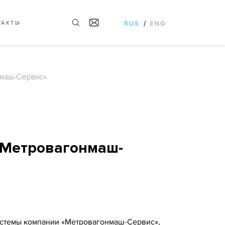
/
ТАКТЫ
RUS
ENG
нмаш-Сервис»
«Метровагонмаш-
истемы компании «Метровагонмаш-Сервис»,