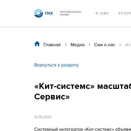
О НАС
УСЛУ
Главная
/
Медиа
/
Сми о нас
/
«К
Вернуться к разделу
«Кит-системс» масшта
Сервис»
12.08.2025
Системный интегратор «Кит-системс» объя