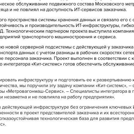
ческое обслуживание подвижного состава Московского мет
яца и не повлиял на доступность ИТ-сервисов заказчика.
о пространства системы хранения данных и связало его с 
тойчивость и производительность ИТ-инфраструктуры, гибко
. Технологическим партнером проекта выступила компания
приятий транспортного машиностроения и сервиса.
ию новой серверной подсистемы с действующей у заказчик
анспорта данных с учетом разницы в рабочих скоростях сет
е персонала заказчика. Проект выполнен в соответствии с
о интегратора «Кит-системс» готов обеспечить обслуживани
ировать инфраструктуру и подготовить ее к развертыванию
ества, мы поручили эту задачу компании «Кит-системс», – 
ры «Метровагонмаш-Сервис». – Специалисты интегратора в 
и незаметна и не повлияла на работу предприятия».
в действующей инфраструктуре без ограничения ключевых И
енности в проект представителей заказчика и их всесторон
отказоустойчивая технологическая база для развития предп
с».