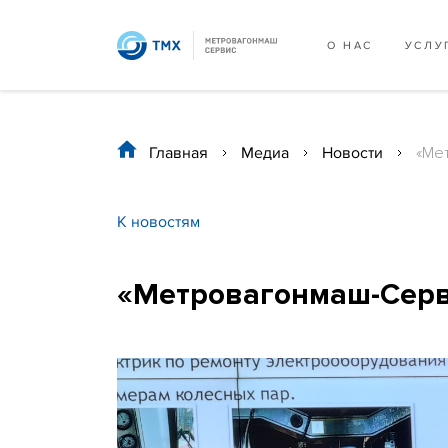
О НАС
УСЛУ
Главная
/
Медиа
/
Новости
/
«Ме
К новостям
«Метровагонмаш-Серви