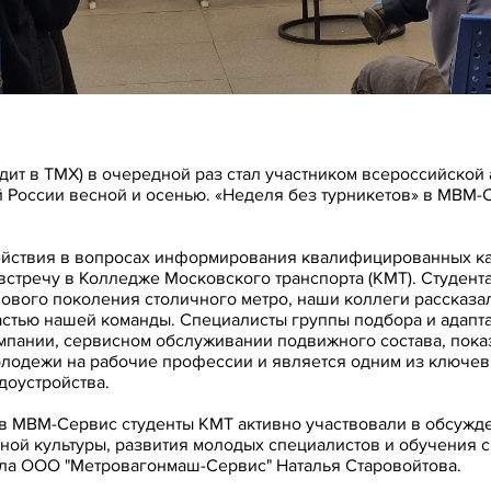
т в ТМХ) в очередной раз стал участником всероссийской 
России весной и осенью. «Неделя без турникетов» в МВМ-С
действия в вопросах информирования квалифицированных ка
стречу в Колледже Московского транспорта (КМТ). Студент
нового поколения столичного метро, наши коллеги рассказа
частью нашей команды. Специалисты группы подбора и адапт
мпании, сервисном обслуживании подвижного состава, пок
лодежи на рабочие профессии и является одним из ключев
доустройства.
 в МВМ-Сервис студенты КМТ активно участвовали в обсужд
ой культуры, развития молодых специалистов и обучения с
ала OOO "Метровагонмаш-Сервис" Наталья Старовойтова.