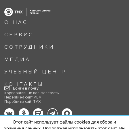
О НАС
СЕРВИС
СОТРУДНИКИ
МЕДИА
УЧЕБНЫЙ ЦЕНТР
КОНТАКТЫ
Войти в почту
Корпоративным пользователям
Перейти на сайт МВМ
Перейти на сайт ТМХ
Политика в отношении обработки
Этот сайт использует файлы cookies для сбора и
персональных данных ООО «Метровагонмаш-Сервис»
хранения данных. Продолжая использовать этот сайт, Вы