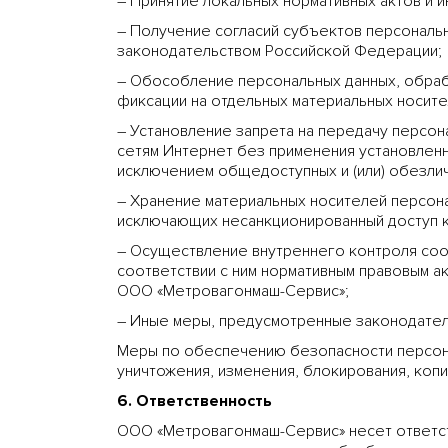
– Принятие локальных нормативных актов и 
– Получение согласий субъектов персональн
законодательством Российской Федерации;
– Обособление персональных данных, обраба
фиксации на отдельных материальных носите
– Установление запрета на передачу персон
сетям Интернет без применения установлен
исключением общедоступных и (или) обезлич
– Хранение материальных носителей персон
исключающих несанкционированный доступ к
– Осуществление внутреннего контроля соо
соответствии с ним нормативным правовым а
ООО «Метровагонмаш-Сервис»;
– Иные меры, предусмотренные законодател
Меры по обеспечению безопасности персона
уничтожения, изменения, блокирования, копи
6. Ответственность
ООО «Метровагонмаш-Сервис» несет ответс