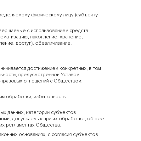
пределяемому физическому лицу (субъекту
овершаемые с использованием средств
тематизацию, накопление, хранение,
ение, доступ), обезличивание,
ничивается достижением конкретных, в том
льности, предусмотренной Уставом
о-правовых отношений с Обществом;
ям обработки, избыточность
ных данных, категории субъектов
ными, допускаемых при их обработке, общее
их регламентах Общества.
онных основаниях, с согласия субъектов