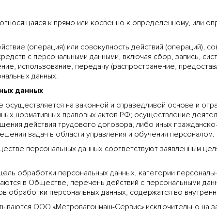
относящаяся к прямо или косвенно к определенному, или о
ствие (операция) или совокупность действий (операций), с
средств с персональными данными, включая сбор, запись, сис
ние, использование, передачу (распространение, предоставл
нальных данных.
ьных данных
 осуществляется на законной и справедливой основе и огра
иных нормативных правовых актов РФ; осуществление деяте
ащения действия трудового договора, либо иных гражданск
ешения задач в области управления и обучения персоналом.
естве персональных данных соответствуют заявленным цел
цель обработки персональных данных, категории персональ
ваются в Обществе, перечень действий с персональными дан
в обработки персональных данных, содержатся во внутренн
ываются ООО «Метровагонмаш-Сервис» исключительно на зак