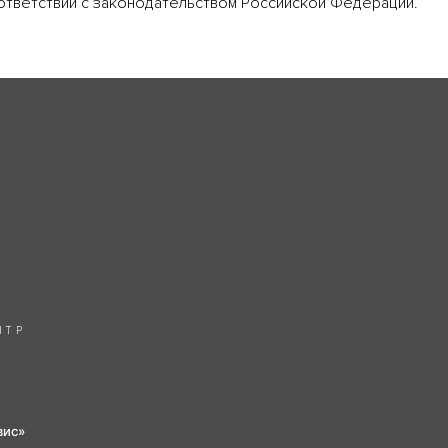
ответствии с законодательством Российской Федерации.
НТР
вис»